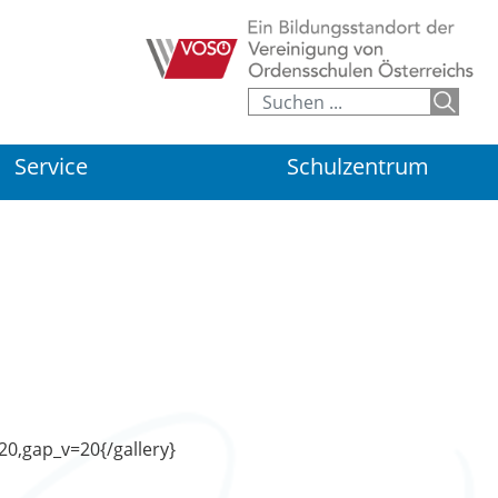
Service
Schulzentrum
20,gap_v=20{/gallery}