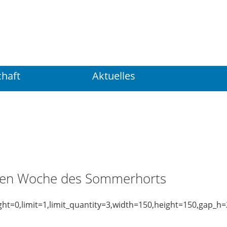
Suchen
...
haft
Aktuelles
iten Woche des Sommerhorts
ght=0,limit=1,limit_quantity=3,width=150,height=150,gap_h=