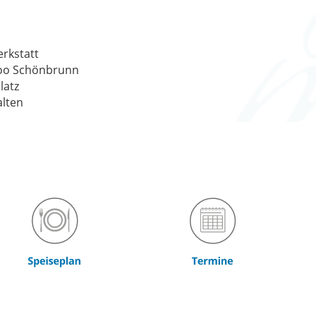
erkstatt
oo Schönbrunn
latz
alten