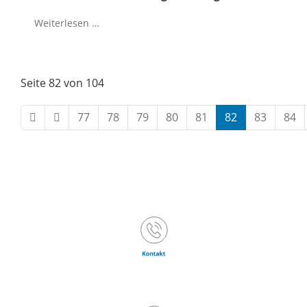
Weiterlesen …
Seite 82 von 104
77
78
79
80
81
82
83
84