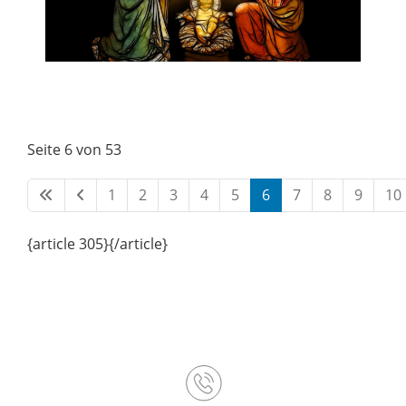
Seite 6 von 53
1
2
3
4
5
6
7
8
9
10
{article 305}{/article}