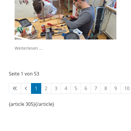
Weiterlesen …
Seite 1 von 53
1
2
3
4
5
6
7
8
9
10
{article 305}{/article}